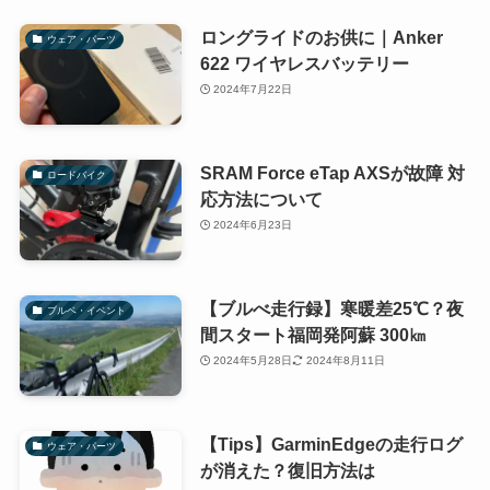
ロングライドのお供に｜Anker
ウェア・パーツ
622 ワイヤレスバッテリー
2024年7月22日
SRAM Force eTap AXSが故障 対
ロードバイク
応方法について
2024年6月23日
【ブルべ走行録】寒暖差25℃？夜
ブルベ・イベント
間スタート福岡発阿蘇 300㎞
2024年5月28日
2024年8月11日
【Tips】GarminEdgeの走行ログ
ウェア・パーツ
が消えた？復旧方法は