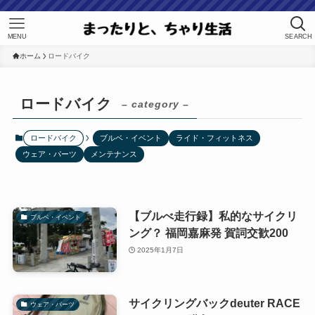
MENU
SEARCH
ホーム
ロードバイク
ロードバイク
– category –
ロードバイク
ブルベ・イベント
ライド・フィットネス
ウェア・パーツ
メンテナンス
【ブルべ走行録】私的なサイクリ
ブルベ・イベント
ング？ 福岡嘉麻発 賀詞交歓200
2025年1月7日
サイクリングバックdeuter RACE
ウェア・パーツ