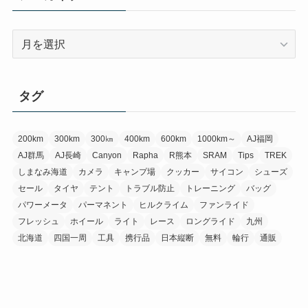
ア
ー
カ
イ
タグ
ブ
200km
300km
300㎞
400km
600km
1000km～
AJ福岡
AJ群馬
AJ長崎
Canyon
Rapha
R熊本
SRAM
Tips
TREK
しまなみ海道
カメラ
キャンプ場
クッカー
サイコン
シューズ
セール
タイヤ
テント
トラブル防止
トレーニング
バッグ
パワーメータ
パーマネント
ヒルクライム
ファンライド
フレッシュ
ホイール
ライト
レース
ロングライド
九州
北海道
四国一周
工具
携行品
日本縦断
無料
輪行
通販