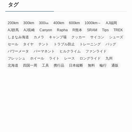
イ
タグ
ブ
200km
300km
300㎞
400km
600km
1000km～
AJ福岡
AJ群馬
AJ長崎
Canyon
Rapha
R熊本
SRAM
Tips
TREK
しまなみ海道
カメラ
キャンプ場
クッカー
サイコン
シューズ
セール
タイヤ
テント
トラブル防止
トレーニング
バッグ
パワーメータ
パーマネント
ヒルクライム
ファンライド
フレッシュ
ホイール
ライト
レース
ロングライド
九州
北海道
四国一周
工具
携行品
日本縦断
無料
輪行
通販