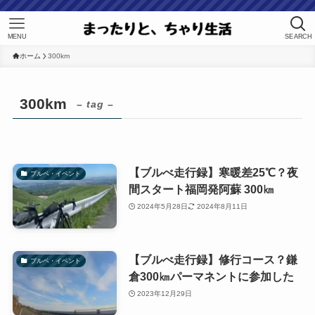
MENU
SEARCH
ホーム
300km
300km
– tag –
【ブルべ走行録】寒暖差25℃？夜
ブルベ・イベント
間スタート福岡発阿蘇 300㎞
2024年5月28日
2024年8月11日
【ブルべ走行録】修行コース？鎌
ブルベ・イベント
倉300㎞パーマネントに参加した
2023年12月29日