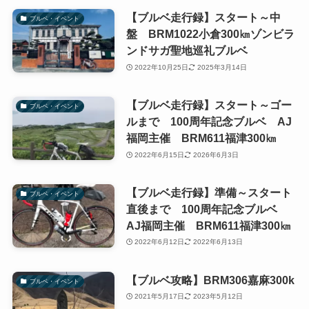
【ブルベ走行録】スタート～中
ブルベ・イベント
盤 BRM1022小倉300㎞ゾンビラ
ンドサガ聖地巡礼ブルベ
2022年10月25日
2025年3月14日
【ブルベ走行録】スタート～ゴー
ブルベ・イベント
ルまで 100周年記念ブルベ AJ
福岡主催 BRM611福津300㎞
2022年6月15日
2026年6月3日
【ブルベ走行録】準備～スタート
ブルベ・イベント
直後まで 100周年記念ブルベ
AJ福岡主催 BRM611福津300㎞
2022年6月12日
2022年6月13日
【ブルベ攻略】BRM306嘉麻300k
ブルベ・イベント
2021年5月17日
2023年5月12日