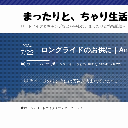
ロードバイクとキャンプなどを中心に、まったりと情報配信～Relax 
2024
ロングライドのお供に｜Ank
7/22
ロングライド
携行品
通販
ウェア・パーツ
2024年7月22日
当ページのリンクには広告が含まれています。
ホーム
ロードバイク
ウェア・パーツ