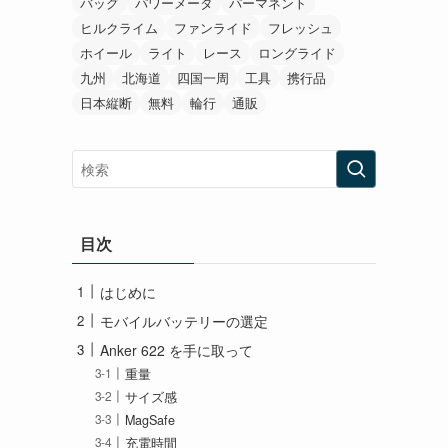
バッグ
パワーメータ
パーマネント
ヒルクライム
ファンライド
フレッシュ
ホイール
ライト
レース
ロングライド
九州
北海道
四国一周
工具
携行品
日本縦断
無料
輪行
通販
目次
はじめに
モバイルバッテリーの選定
Anker 622 を手に取って
重量
サイズ感
MagSafe
充電時間