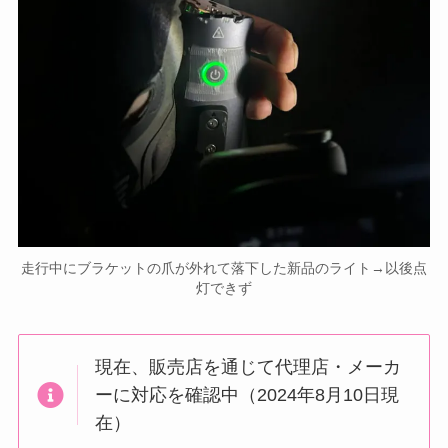
走行中にブラケットの爪が外れて落下した新品のライト→以後点
灯できず
現在、販売店を通じて代理店・メーカ
ーに対応を確認中（2024年8月10日現
在）