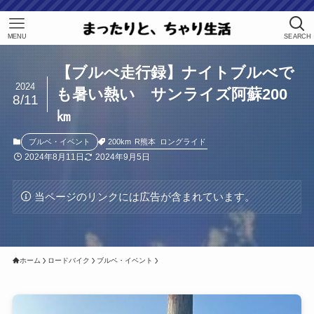
MENU
SEARCH
【ブルべ走行録】ナイトブルべで
2024
も暑い熱い サンライズ阿蘇200
8/11
㎞
200km
R熊本
ロングライド
ブルベ・イベント
2024年8月11日
2024年9月5日
当ページのリンクには広告が含まれています。
ホーム
ロードバイク
ブルベ・イベント