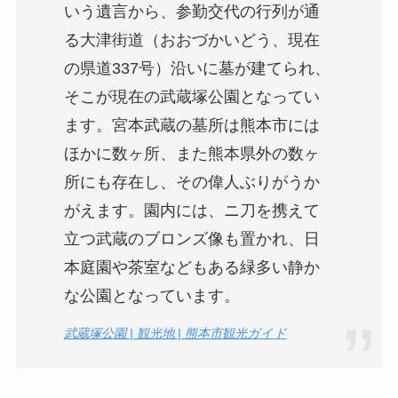
いう遺言から、参勤交代の行列が通
る大津街道（おおづかいどう、現在
の県道337号）沿いに墓が建てられ、
そこが現在の武蔵塚公園となってい
ます。宮本武蔵の墓所は熊本市には
ほかに数ヶ所、また熊本県外の数ヶ
所にも存在し、その偉人ぶりがうか
がえます。園内には、ニ刀を携えて
立つ武蔵のブロンズ像も置かれ、日
本庭園や茶室などもある緑多い静か
な公園となっています。
武蔵塚公園 | 観光地 | 熊本市観光ガイド