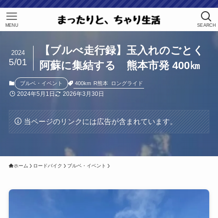
MENU
SEARCH
【ブルべ走行録】玉入れのごとく
2024
5/01
阿蘇に集結する 熊本市発 400㎞
400km
R熊本
ロングライド
ブルベ・イベント
2024年5月1日
2026年3月30日
当ページのリンクには広告が含まれています。
ホーム
ロードバイク
ブルベ・イベント