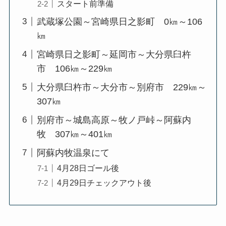
スタート前準備
武蔵塚公園～宮崎県日之影町 0㎞～106
㎞
宮崎県日之影町～延岡市～大分県臼杵
市 106㎞～229㎞
大分県臼杵市～大分市～別府市 229㎞～
307㎞
別府市～城島高原～牧ノ戸峠～阿蘇内
牧 307㎞～401㎞
阿蘇内牧温泉にて
4月28日ゴール後
4月29日チェックアウト後