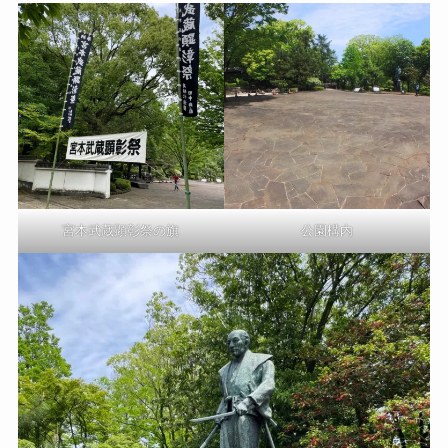
宮本武蔵顕彰祭の旗
公園構内