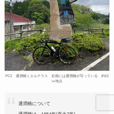
PC2 通潤橋ミエルテラス 右側には通潤橋が写っている 約52
㎞地点
通潤橋について
通潤橋は、1854年(嘉永7年)