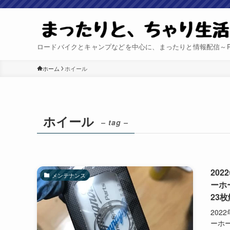
ロードバイクとキャンプなどを中心に、まったりと情報配信～Relax 
ホーム
ホイール
ホイール
– tag –
20
メンテナンス
ーホ
23
202
ーホ