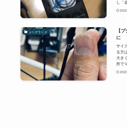
し「
202
【プ
メンテナンス
サイ
る方
大き
所で
202