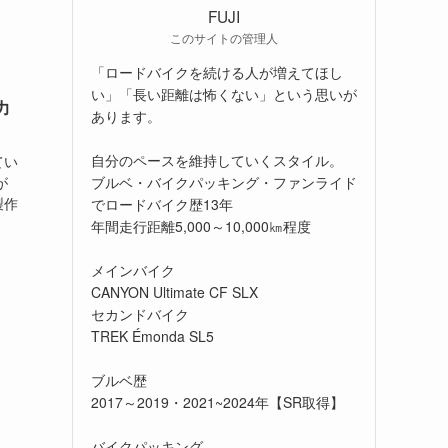
FUJI
このサイトの管理人
「ロードバイクを続ける人が増えてほし
い」「長い距離は怖くない」という思いが
力
あります。
自分のペースを維持していくスタイル。
てい
ブルベ・バイクパッキング・ファンライド
が
製作
でロードバイク歴13年
年間走行距離5,000～10,000㎞程度
メインバイク
CANYON Ultimate CF SLX
セカンドバイク
TREK Émonda SL5
ブルベ歴
2017～2019・2021~2024年【SR取得】
バイクパッキング