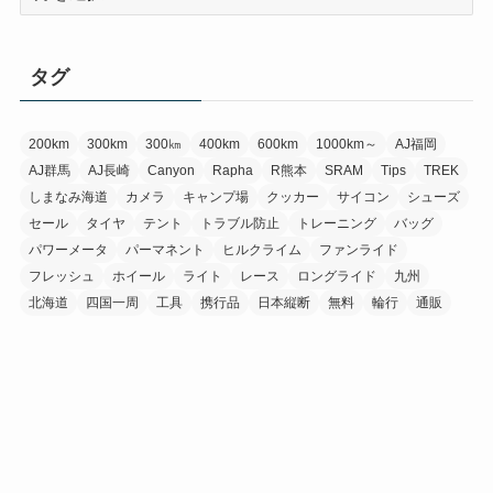
ー
カ
イ
タグ
ブ
200km
300km
300㎞
400km
600km
1000km～
AJ福岡
AJ群馬
AJ長崎
Canyon
Rapha
R熊本
SRAM
Tips
TREK
しまなみ海道
カメラ
キャンプ場
クッカー
サイコン
シューズ
セール
タイヤ
テント
トラブル防止
トレーニング
バッグ
パワーメータ
パーマネント
ヒルクライム
ファンライド
フレッシュ
ホイール
ライト
レース
ロングライド
九州
北海道
四国一周
工具
携行品
日本縦断
無料
輪行
通販