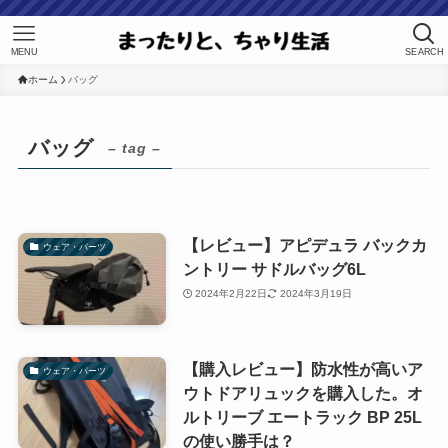
MENU
SEARCH
ホーム
バッグ
バッグ
– tag –
【レビュー】アピデュラ バックカ
ウェア・パーツ
ントリー サドルバッグ6L
2024年2月22日
2024年3月19日
【購入レビュー】防水性が高いア
ウェア・パーツ
ウトドアリュックを購入した。オ
ルトリーブ エートラック BP 25L
の使い勝手は？