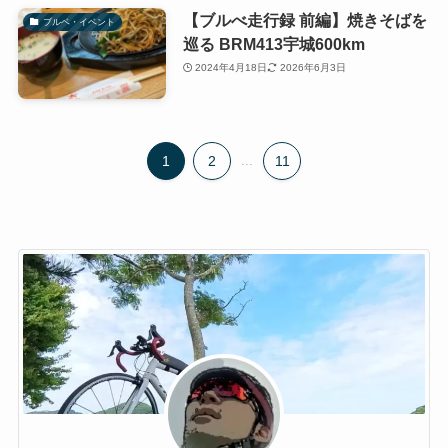
【ブルべ走行録 前編】焼きそばを
ブルベ・イベント
巡る BRM413宇城600km
2024年4月18日
2026年6月3日
1
2
...
11