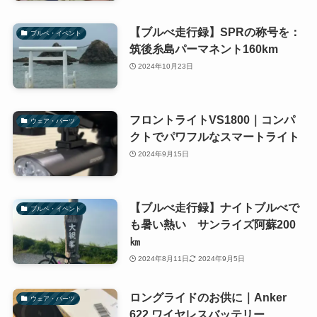
【ブルべ走行録】SPRの称号を：
ブルベ・イベント
筑後糸島パーマネント160km
2024年10月23日
フロントライトVS1800｜コンパ
ウェア・パーツ
クトでパワフルなスマートライト
2024年9月15日
【ブルべ走行録】ナイトブルべで
ブルベ・イベント
も暑い熱い サンライズ阿蘇200
㎞
2024年8月11日
2024年9月5日
ロングライドのお供に｜Anker
ウェア・パーツ
622 ワイヤレスバッテリー