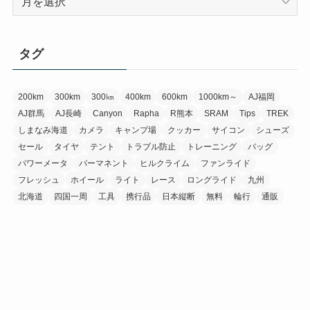
ー
カ
イ
タグ
ブ
200km
300km
300㎞
400km
600km
1000km～
AJ福岡
AJ群馬
AJ長崎
Canyon
Rapha
R熊本
SRAM
Tips
TREK
しまなみ海道
カメラ
キャンプ場
クッカー
サイコン
シューズ
セール
タイヤ
テント
トラブル防止
トレーニング
バッグ
パワーメータ
パーマネント
ヒルクライム
ファンライド
フレッシュ
ホイール
ライト
レース
ロングライド
九州
北海道
四国一周
工具
携行品
日本縦断
無料
輪行
通販