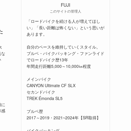
FUJI
このサイトの管理人
「ロードバイクを続ける人が増えてほし
い」「長い距離は怖くない」という思いが
た
あります。
自分のペースを維持していくスタイル。
ス
ブルベ・バイクパッキング・ファンライド
点な
い
でロードバイク歴13年
年間走行距離5,000～10,000㎞程度
メインバイク
CANYON Ultimate CF SLX
セカンドバイク
TREK Émonda SL5
離に
車感
ブルベ歴
2017～2019・2021~2024年【SR取得】
バイクパッキング