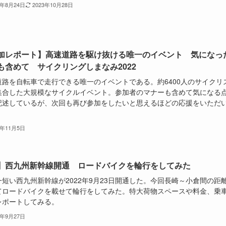
3年8月24日
2023年10月28日
加レポート】高速道路を駆け抜ける唯一のイベント 気になっ
も含めて サイクリングしまなみ2022
道路を自転車で走行できる唯一のイベントである。約6400人のサイクリ
集合した大規模なサイクルイベント。参加者のマナーも含めて気になる
記述しているが、次回も再び参加をしたいと思えるほどの応援をいただ
2年11月5日
】西九州新幹線開通 ロードバイクを輪行をしてみた
一短い西九州新幹線が2022年9月23日開通した。今回長崎～小倉間の距
てロードバイクを載せて輪行をしてみた。特大荷物スペースや料金、乗
レポートしてみる。
2年9月27日