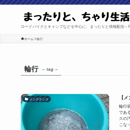
ロードバイクとキャンプなどを中心に、まったりと情報配信～Relax 
ホーム
輪行
輪行
– tag –
【メ
メンテナンス
輪行
であ
スの
こな