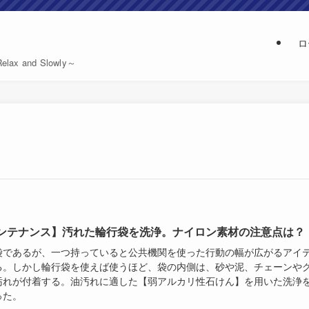
ロ
and Slowly～
ンテナンス】汚れた輪行袋を洗浄。ナイロン素材の注意点は？
袋であるが、一つ持っていると公共機関を使った行動の幅が広がるアイ
る。しかし輪行袋を使えば使うほど、袋の内側は、砂や泥、チェーンや
汚れが付着する。油汚れに適した【弱アルカリ性石けん】を用いた洗浄
った。