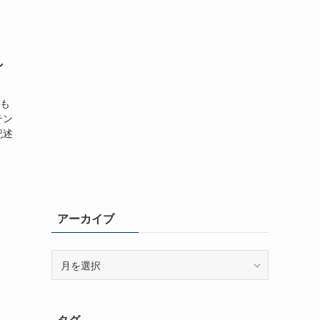
ン
でも
テン
記述
アーカイブ
ア
ー
カ
イ
タグ
ブ