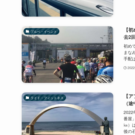
【初
ブルベ・イベント
去2
初め
まな
手配
202
【ア
ライド・フィットネス
（途
202
番屋」
㎞）は
後の石