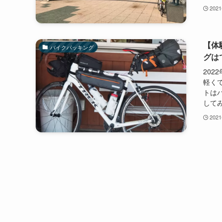
202
【体
バイクパッキング
グは
20
軽く
トは
してみ
202