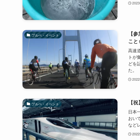
202
【参
ブルベ・イベント
こと
高速
トが
どを
た。
202
【祝
ブルベ・イベント
日本
おい
など
202