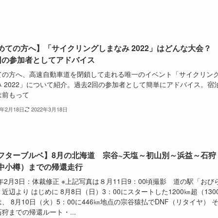
めての方へ】「サイクリングしまなみ 2022」はどんな大会？
回の参加者としてアドバイス
ての方へ、高速自動車道を閉鎖して走れる唯一のイベント「サイクリン
み 2022」について紹介。過去2回の参加者として簡単にアドバイス。宿
は前もって
2年2月18日
2022年3月18日
フターブルベ】8月の北海道 宗谷~天塩～初山別～浜益～石狩
中小樽）までの帰還走行
2年2月3日：体裁修正 ※上記写真は８月11日9：00頃撮影 道の駅「おび
近辺より はじめに 8月8日（日）3：00にスタートした1200㎞超（130
、 8月10日（火）5：00に446㎞地点の宗谷猿払でDNF（リタイヤ） 
狩までの帰還ルート・...