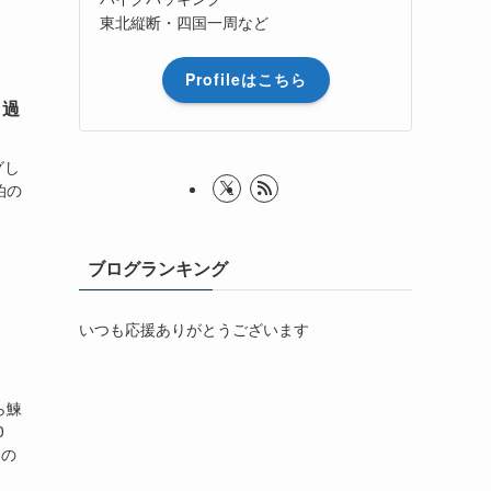
東北縦断・四国一周など
Profileはこちら
 過
グし
泊の
ブログランキング
いつも応援ありがとうございます
ら鰊
0
その