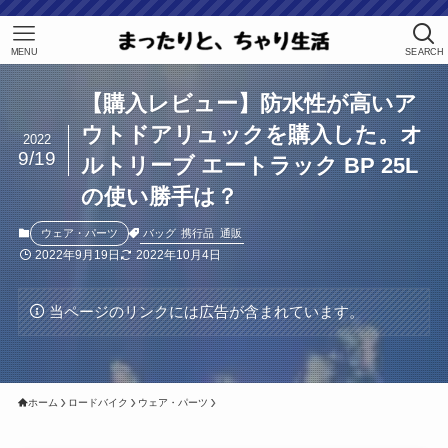
MENU
SEARCH
【購入レビュー】防水性が高いア
ウトドアリュックを購入した。オ
2022
9/19
ルトリーブ エートラック BP 25L
の使い勝手は？
バッグ
携行品
通販
ウェア・パーツ
2022年9月19日
2022年10月4日
当ページのリンクには広告が含まれています。
ホーム
ロードバイク
ウェア・パーツ