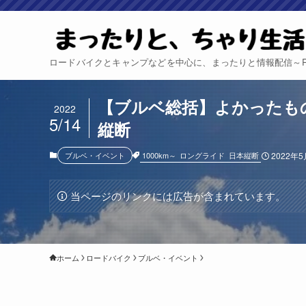
ロードバイクとキャンプなどを中心に、まったりと情報配信～Relax 
【ブルベ総括】よかったもの、
2022
5/14
縦断
1000km～
ロングライド
日本縦断
ブルベ・イベント
2022年
当ページのリンクには広告が含まれています。
ホーム
ロードバイク
ブルベ・イベント