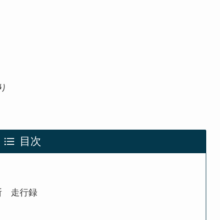
り
目次
縦断 走行録