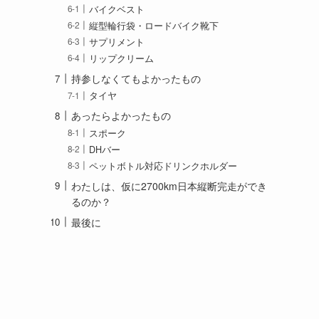
バイクベスト
縦型輪行袋・ロードバイク靴下
サプリメント
リップクリーム
持参しなくてもよかったもの
タイヤ
あったらよかったもの
スポーク
DHバー
ペットボトル対応ドリンクホルダー
わたしは、仮に2700km日本縦断完走ができ
るのか？
最後に