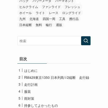
バッグ
パワーメータ
パーマネント
ヒルクライム
ファンライド
フレッシュ
ホイール
ライト
レース
ロングライド
九州
北海道
四国一周
工具
携行品
日本縦断
無料
輪行
通販
目次
はじめに
RM429東京1350 日本列島1/2縦断 走行録
走行計画
服装
雨対策
持参してよかったもの