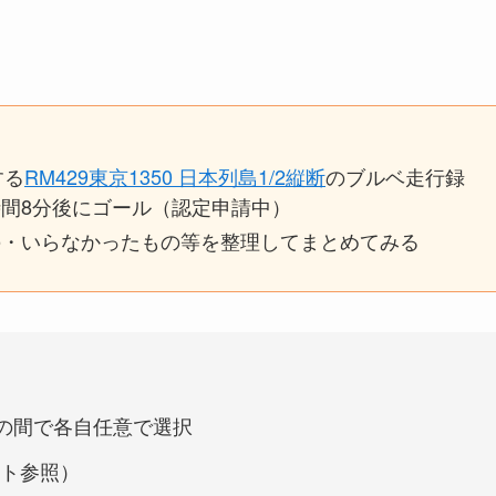
する
RM429東京1350 日本列島1/2縦断
のブルベ走行録
0時間8分後にゴール（認定申請中）
の・いらなかったもの等を整理してまとめてみる
00の間で各自任意で選択
ト参照）