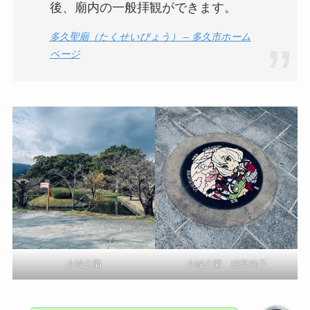
後、廟内の一般拝観ができます。
多久聖廟（たくせいびょう） – 多久市ホーム
ページ
小城公園
小城公園 紺野純子