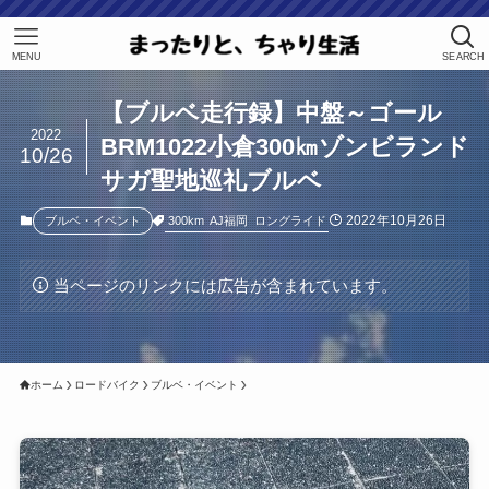
MENU
SEARCH
【ブルベ走行録】中盤～ゴール
2022
BRM1022小倉300㎞ゾンビランド
10/26
サガ聖地巡礼ブルベ
2022年10月26日
300km
AJ福岡
ロングライド
ブルベ・イベント
当ページのリンクには広告が含まれています。
ホーム
ロードバイク
ブルベ・イベント