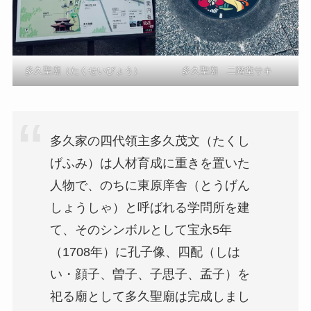
多久聖廟（たくせいびょう）
多久聖廟 二階堂サキ
多久家の四代領主多久茂文（たくし
げふみ）は人材育成に重きを置いた
人物で、のちに東原庠舎（とうげん
しょうしゃ）と呼ばれる学問所を建
て、そのシンボルとして宝永5年
（1708年）に孔子像、四配（しは
い・顔子、曽子、子思子、孟子）を
祀る廟として多久聖廟は完成しまし