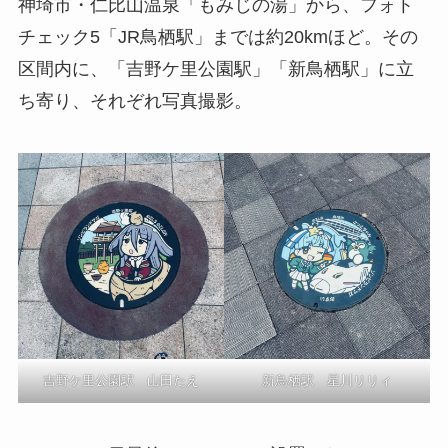
神埼市・仁比山温泉「もみじの湯」から、フォト
チェック5「JR鳥栖駅」までは約20kmほど。その
区間内に、「吉野ケ里公園駅」「新鳥栖駅」に立
ち寄り、それぞれ写真撮影。
吉野ケ里公園駅 山田たえ
新鳥栖駅 星川リリィ