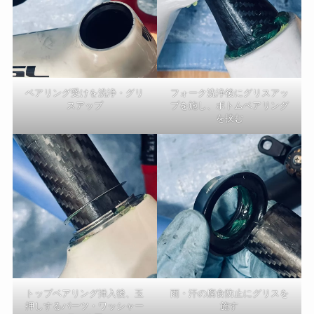
ベアリング受けを洗浄・グリ
フォーク洗浄後にグリスアッ
スアップ
プを施し、ボトムベアリング
を挟む
トップベアリング挿入後、玉
雨・汗の腐食防止にグリスを
押しするパーツ・ワッシャー
施す