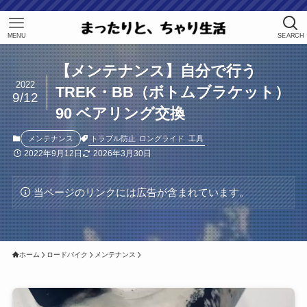
MENU
SEARCH
【メンテナンス】自分で行う
2022
TREK・BB（ボトムブラケット）
9/12
90 ベアリング交換
トラブル防止
ロングライド
工具
メンテナンス
2022年9月12日
2026年3月30日
当ページのリンクには広告が含まれています。
ホーム
ロードバイク
メンテナンス