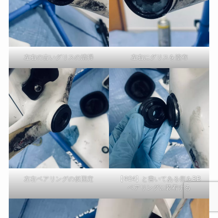
左右の古いグリスの清掃
左右にグリスを塗布
左右ベアリングの仮固定
【Φ24】と書いてある側をBB
ベアリングに装着する