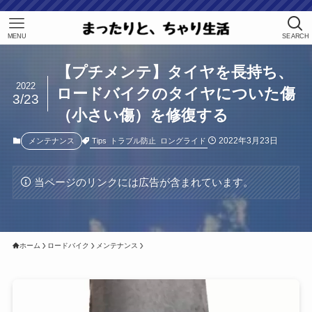
MENU
SEARCH
【プチメンテ】タイヤを長持ち、
2022
ロードバイクのタイヤについた傷
3/23
（小さい傷）を修復する
2022年3月23日
Tips
トラブル防止
ロングライド
メンテナンス
当ページのリンクには広告が含まれています。
ホーム
ロードバイク
メンテナンス