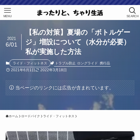
MENU
SEARCH
【私の対策】夏場の「ボトルゲー
2021
ジ」増設について（水分が必要）
6/01
私が実施した方法
トラブル防止
ロングライド
携行品
ライド・フィットネス
2021年6月1日
2022年3月18日
当ページのリンクには広告が含まれています。
ホーム
ロードバイク
ライド・フィットネス