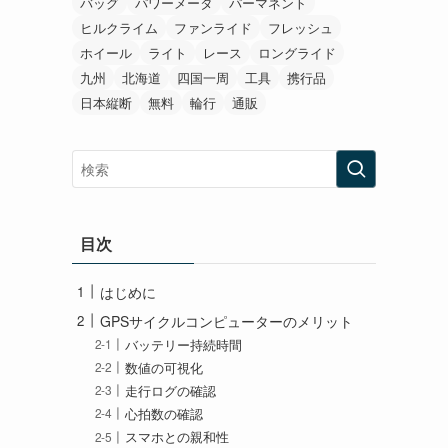
バッグ
パワーメータ
パーマネント
ヒルクライム
ファンライド
フレッシュ
ホイール
ライト
レース
ロングライド
九州
北海道
四国一周
工具
携行品
日本縦断
無料
輪行
通販
目次
はじめに
GPSサイクルコンピューターのメリット
バッテリー持続時間
数値の可視化
走行ログの確認
心拍数の確認
スマホとの親和性