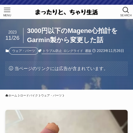
MENU
SEARCH
3000円以下のMagene心拍計を
2023
11/26
Garmin製から変更した話
2023年11月26日
トラブル防止
ロングライド
通販
ウェア・パーツ
当ページのリンクには広告が含まれています。
ホーム
ロードバイク
ウェア・パーツ