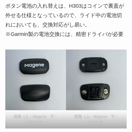
ボタン電池の入れ替えは、H303はコインで裏蓋が
外せる仕様となっているので、ライド中の電池切
れにおいても、交換対応がし易い。
※Garmin製の電池交換には、精密ドライバが必要
表面（上：Magene 下：
背面（上：Magene 下：
Garmin）
Garmin）