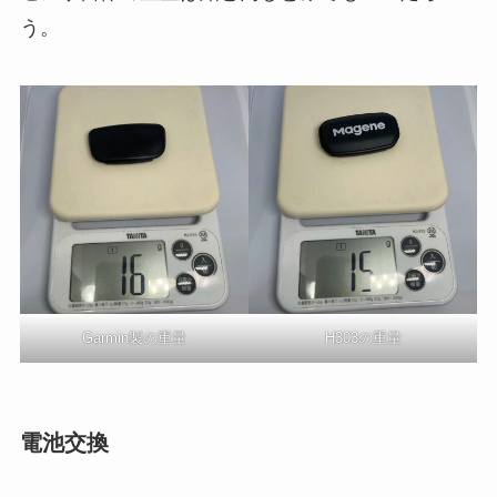
う。
Garmin製の重量
H303の重量
電池交換