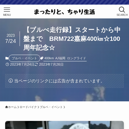
MENU
SEARCH
【ブルべ走行録】スタートから中
2023
盤まで BRM722嘉麻400㎞☆100
7/24
周年記念☆
400km
AJ福岡
ロングライド
ブルベ・イベント
2023年7月24日
2023年7月26日
当ページのリンクには広告が含まれています。
ホーム
ロードバイク
ブルベ・イベント