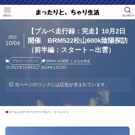
MENU
SEARCH
【ブルベ走行録：完走】10月2日
2021
開催 BRM522松山600k陰陽探訪
10/04
（前半編：スタート～出雲）
600km
AJ福岡
しまなみ海道
ブルベ・イベント
2021年10月4日
2024年1月23日
当ページのリンクには広告が含まれています。
ホーム
ロードバイク
ブルベ・イベント