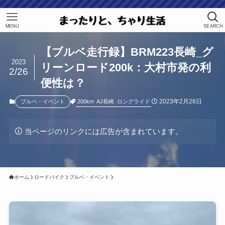
MENU
SEARCH
【ブルベ走行録】BRM223長崎_グ
2023
リーンロード200k：大村市発の利
2/26
便性は？
2023年2月26日
200km
AJ長崎
ロングライド
ブルベ・イベント
当ページのリンクには広告が含まれています。
ホーム
ロードバイク
ブルベ・イベント