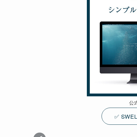
公
✅ SW