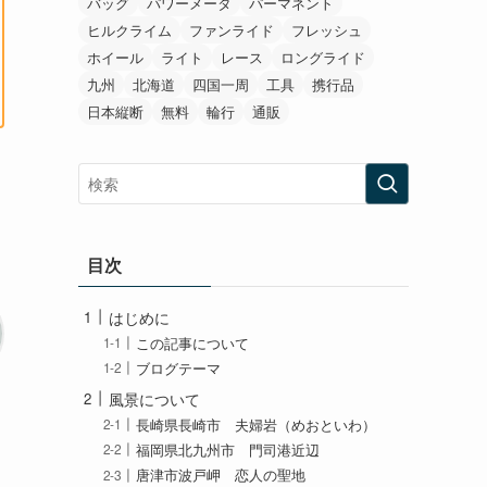
バッグ
パワーメータ
パーマネント
ヒルクライム
ファンライド
フレッシュ
ホイール
ライト
レース
ロングライド
九州
北海道
四国一周
工具
携行品
日本縦断
無料
輪行
通販
目次
はじめに
この記事について
ブログテーマ
風景について
長崎県長崎市 夫婦岩（めおといわ）
福岡県北九州市 門司港近辺
唐津市波戸岬 恋人の聖地