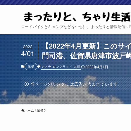
ロードバイクとキャンプなどを中心に、まったりと情報配信～Relax 
【2022年4月更新】この
2022
4/01
門司港、佐賀県唐津市波戸
カメラ
ロングライド
九州
風景
2022年4月1日
当ページのリンクには広告が含まれています。
ホーム
風景