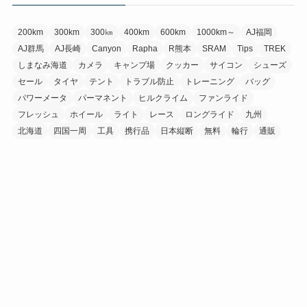
200km
300km
300㎞
400km
600km
1000km～
AJ福岡
AJ群馬
AJ長崎
Canyon
Rapha
R熊本
SRAM
Tips
TREK
しまなみ海道
カメラ
キャンプ場
クッカー
サイコン
シューズ
セール
タイヤ
テント
トラブル防止
トレーニング
バッグ
パワーメータ
パーマネント
ヒルクライム
ファンライド
フレッシュ
ホイール
ライト
レース
ロングライド
九州
北海道
四国一周
工具
携行品
日本縦断
無料
輪行
通販